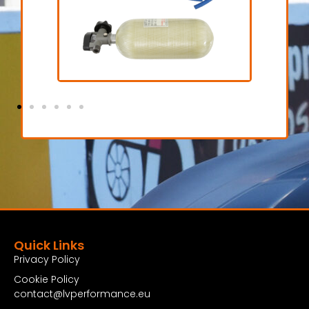
Fresh air
€ 1.200,00 excl. BTW
Bekijk Product
Quick Links
Privacy Policy
Cookie Policy
contact@lvperformance.eu